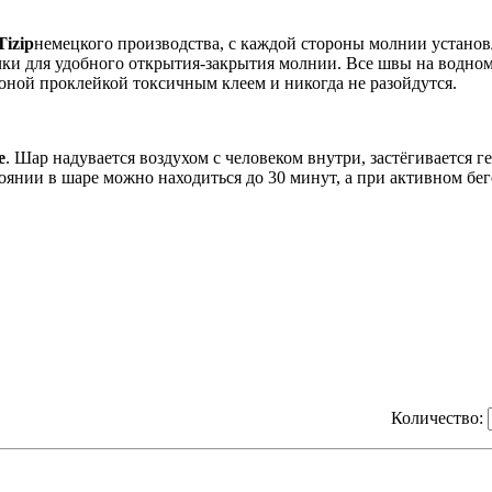
izip
немецкого производства, с каждой стороны молнии установ
учки для удобного открытия-закрытия молнии. Все швы на водно
оной проклейкой токсичным клеем и никогда не разойдутся.
е
. Шар надувается воздухом с человеком внутри, застёгивается 
тоянии в шаре можно находиться до 30 минут, а при активном беге
Количество: