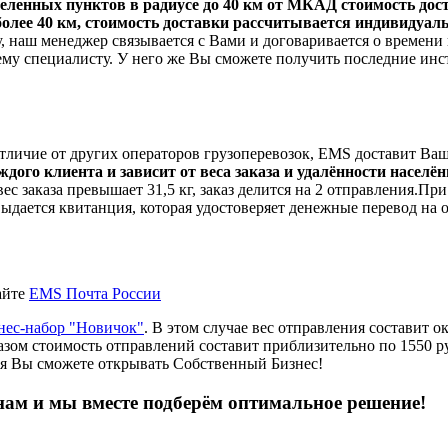
еленных пунктов в радиусе до 40 км от МКАД стоимость дост
 более 40 км, стоимость доставки рассчитывается индивидуал
, наш менеджер связывается с Вами и договаривается о времени 
ему специалисту. У него же Вы сможете получить последние инс
личие от других операторов грузоперевозок, EMS доставит Ваш 
ого клиента и зависит от веса заказа и удалённости населён
ес заказа превышает 31,5 кг, заказ делится на 2 отправления.Пр
выдается квитанция, которая удостоверяет денежные перевод на 
айте
EMS Почта России
нес-набор "Новичок"
. В этом случае вес отправления составит око
азом стоимость отправлений составит приблизительно по 1550 ру
ния Вы сможете открывать Собственный Бизнес!
нам и мы вместе подберём оптимальное решение!